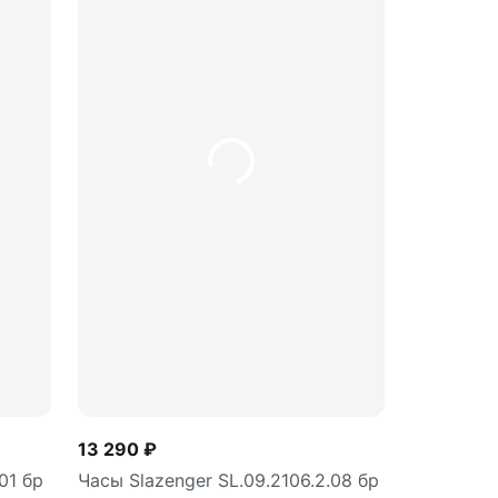
ину
В корзину
шт
13 290 ₽
01 бр
Часы Slazenger SL.09.2106.2.08 бр