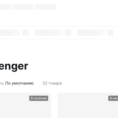
enger
ть:
По умолчанию
32
товара
В наличии
В на