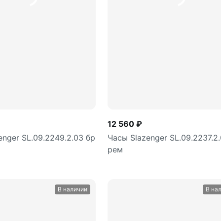
В корзину
В корз
шт
шт
12 560 ₽
enger SL.09.2249.2.03 бр
Часы Slazenger SL.09.2237.2.
рем
В наличии
В на