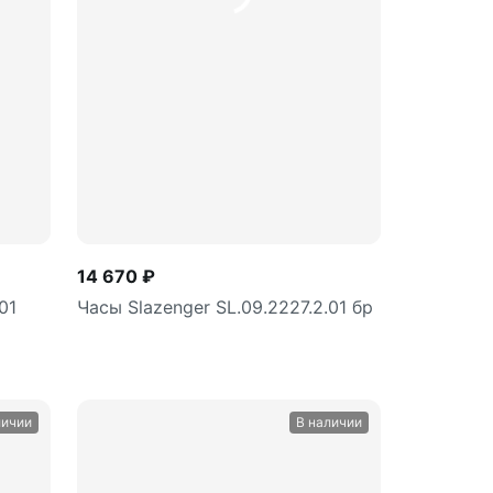
ину
В корзину
шт
14 670 ₽
01
Часы Slazenger SL.09.2227.2.01 бр
личии
В наличии