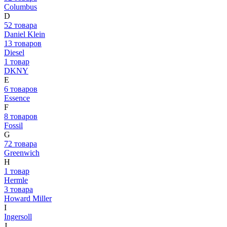
Columbus
D
52 товара
Daniel Klein
13 товаров
Diesel
1 товар
DKNY
E
6 товаров
Essence
F
8 товаров
Fossil
G
72 товара
Greenwich
H
1 товар
Hermle
3 товара
Howard Miller
I
Ingersoll
J