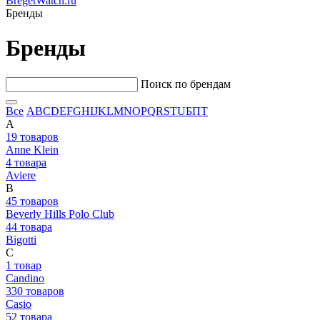
BregetWatch.ru
Бренды
Бренды
Поиск по брендам
Все
A
B
C
D
E
F
G
H
I
J
K
L
M
N
O
P
Q
R
S
T
U
Б
П
Т
A
19 товаров
Anne Klein
4 товара
Aviere
B
45 товаров
Beverly Hills Polo Club
44 товара
Bigotti
C
1 товар
Candino
330 товаров
Casio
52 товара