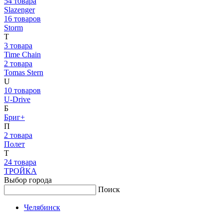
54 товара
Slazenger
16 товаров
Storm
T
3 товара
Time Chain
2 товара
Tomas Stern
U
10 товаров
U-Drive
Б
Бриг+
П
2 товара
Полет
Т
24 товара
ТРОЙКА
Выбор города
Поиск
Челябинск