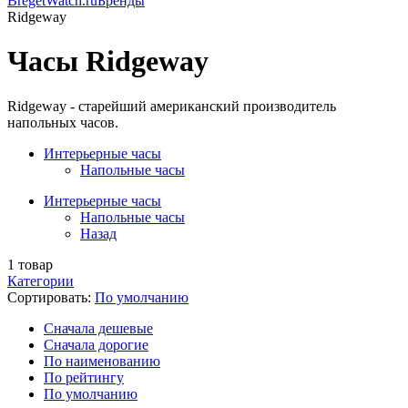
BregetWatch.ru
Бренды
Ridgeway
Часы Ridgeway
Ridgeway - старейший американский производитель
напольных часов.
Интерьерные часы
Напольные часы
Интерьерные часы
Напольные часы
Назад
1
товар
Категории
Сортировать:
По умолчанию
Cначала дешевые
Cначала дорогие
По наименованию
По рейтингу
По умолчанию