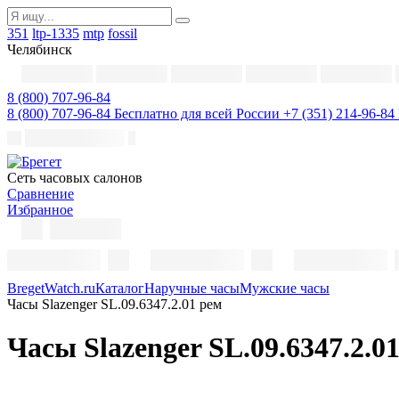
351
ltp-1335
mtp
fossil
Челябинск
8 (800) 707-96-84
8 (800) 707-96-84
Бесплатно для всей России
+7 (351) 214-96-84
Cеть часовых салонов
Сравнение
Избранное
BregetWatch.ru
Каталог
Наручные часы
Мужские часы
Часы Slazenger SL.09.6347.2.01 рем
Часы Slazenger SL.09.6347.2.0