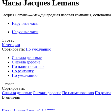
Часы Jacques Lemans
Jacques Lemans — международная часовая компания, основанная
Наручные часы
Наручные часы
1
товар
Категории
Сортировать:
По умолчанию
Cначала дешевые
Cначала дорогие
По наименованию
По рейтингу
По умолчанию
1
товар
Сортировать:
Cначала дешевые
Cначала дорогие
По наименованию
По рейти
В наличии
Часы "Jacques Lemans" 1-1777T