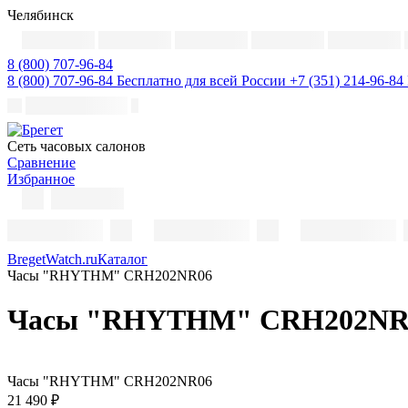
Челябинск
8 (800) 707-96-84
8 (800) 707-96-84
Бесплатно для всей России
+7 (351) 214-96-84
Cеть часовых салонов
Сравнение
Избранное
BregetWatch.ru
Каталог
Часы "RHYTHM" CRH202NR06
Часы "RHYTHM" CRH202NR
Часы "RHYTHM" CRH202NR06
21 490 ₽