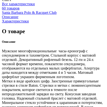
Все характеристики
60 товаров
Santa Barbara Polo & Racquet Club
Описание
Характеристики
О товаре
Описание
Мужские многофункциональные часы-хронограф с
секундомером и тахиметром. Стальной корпус с матовой
отделкой. Декоративный рифленый безель. 12-ти и 24-х
часовой формат времени, показатели секундомера,
отображаются на отдельных малых циферблатах. Апертура
даты находится между отметками 4 и 5 часов. Матовый
циферблат украшен фирменным логотипом.
Метки в виде арабских цифр. Заостренные прямоугольные
стрелки в стиле Baton. Стрелки и метки с люминесцентным
покрытием, которое светится в темноте после
непродолжительной зарядки на свету. Конусная заводная
головка. Надежный стальной браслет с матовой отделкой.
Минеральное стекло устойчивое к царапинам и потертостям,
надежно защищает циферблат от повреждений. В часах