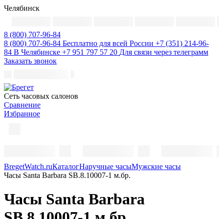
Челябинск
8 (800) 707-96-84
8 (800) 707-96-84
Бесплатно для всей России
+7 (351) 214-96-
84
В Челябинске
+7 951 797 57 20
Для связи через телеграмм
Заказать звонок
Cеть часовых салонов
Сравнение
Избранное
BregetWatch.ru
Каталог
Наручные часы
Мужские часы
Часы Santa Barbara SB.8.10007-1 м.бр.
Часы Santa Barbara
SB.8.10007-1 м.бр.