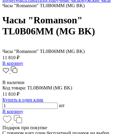
BregetWatch.ru
Каталог
Наручные часы
Мужские часы
Часы "Romanson" TL0B06MM (MG BK)
Часы "Romanson"
TL0B06MM (MG BK)
Часы "Romanson" TL0B06MM (MG BK)
11 810 ₽
В корзину
В наличии
Код товара:
TL0B06MM (MG BK)
11 810 ₽
Купить в один клик
шт
В корзину
Подарок при покупке
С товаром идет один бесплатный подарок на выбор