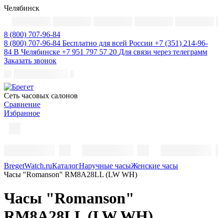
Челябинск
8 (800) 707-96-84
8 (800) 707-96-84
Бесплатно для всей России
+7 (351) 214-96-
84
В Челябинске
+7 951 797 57 20
Для связи через телеграмм
Заказать звонок
Cеть часовых салонов
Сравнение
Избранное
BregetWatch.ru
Каталог
Наручные часы
Женские часы
Часы "Romanson" RM8A28LL (LW WH)
Часы "Romanson"
RM8A28LL (LW WH)