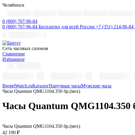
Челябинск
8 (800) 707-96-84
8 (800) 707-96-84
Бесплатно для всей России
+7 (351) 214-96-84
Cеть часовых салонов
Сравнение
Избранное
BregetWatch.ru
Каталог
Наручные часы
Мужские часы
Часы Quantum QMG1104.350 бр.(мех)
Часы Quantum QMG1104.350 б
Часы Quantum QMG1104.350 бр.(мех)
42 190 ₽