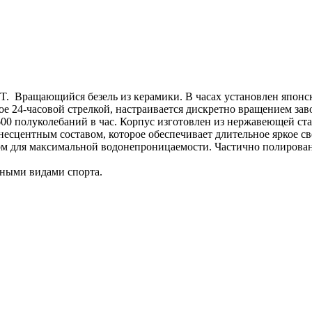
. Вращающийся безель из керамики. В часах установлен японск
мое 24-часовой стрелкой, настраивается дискретно вращением за
 21600 полуколебаний в час. Корпус изготовлен из нержавеющей
сцентным составом, которое обеспечивает длительное яркое све
ром для максимальной водонепроницаемости. Частично полирова
дными видами спорта.