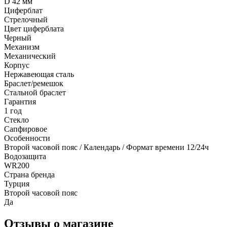
D 42 мм
Циферблат
Стрелочный
Цвет циферблата
Черный
Механизм
Механический
Корпус
Нержавеющая сталь
Браслет/ремешок
Стальной браслет
Гарантия
1 год
Стекло
Сапфировое
Особенности
Второй часовой пояс / Календарь / Формат времени 12/24ч
Водозащита
WR200
Страна бренда
Турция
Второй часовой пояс
Да
Отзывы о магазине