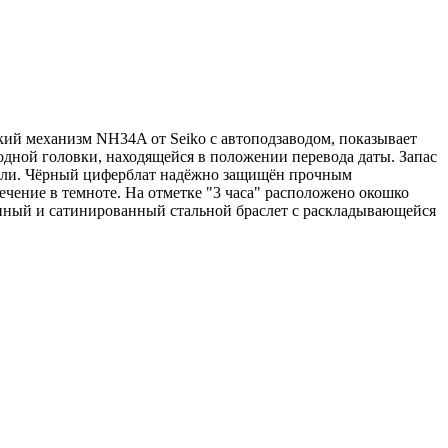
ий механизм NH34A от Seiko с автоподзаводом, показывает
водной головки, находящейся в положении перевода даты. Запас
 стали. Чёрный циферблат надёжно защищён прочным
чение в темноте. На отметке "3 часа" расположено окошко
нный и сатинированный стальной браслет с раскладывающейся