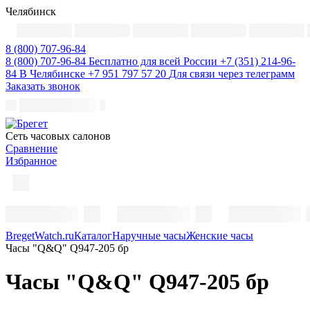
Челябинск
8 (800) 707-96-84
8 (800) 707-96-84
Бесплатно для всей России
+7 (351) 214-96-
84
В Челябинске
+7 951 797 57 20
Для связи через телеграмм
Заказать звонок
Cеть часовых салонов
Сравнение
Избранное
BregetWatch.ru
Каталог
Наручные часы
Женские часы
Часы "Q&Q" Q947-205 бр
Часы "Q&Q" Q947-205 бр