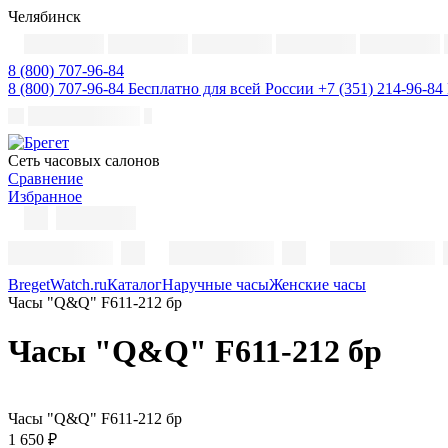
Челябинск
8 (800) 707-96-84
8 (800) 707-96-84
Бесплатно для всей России
+7 (351) 214-96-84
Cеть часовых салонов
Сравнение
Избранное
BregetWatch.ru
Каталог
Наручные часы
Женские часы
Часы "Q&Q" F611-212 бр
Часы "Q&Q" F611-212 бр
Часы "Q&Q" F611-212 бр
1 650 ₽