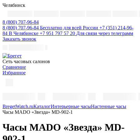
Челябинск
8 (800) 707-96-84
8 (800) 707-96-84
Бесплатно для всей России
+7 (351) 214-96-
84
В Челябинске
+7 951 797 57 20
Для связи через телеграмм
Заказать звонок
Cеть часовых салонов
Сравнение
Избранное
BregetWatch.ru
Каталог
Интерьерные часы
Настенные часы
Часы MADO «Звезда» MD-902-1
Часы MADO «Звезда» MD-
902-1