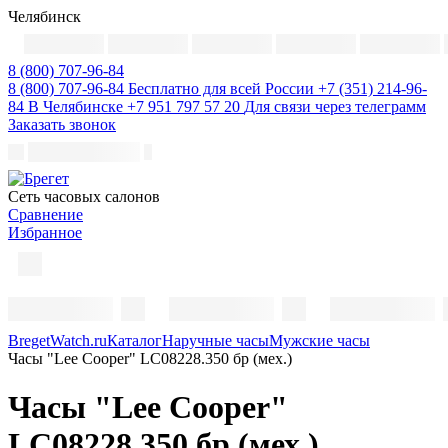
Челябинск
8 (800) 707-96-84
8 (800) 707-96-84
Бесплатно для всей России
+7 (351) 214-96-
84
В Челябинске
+7 951 797 57 20
Для связи через телеграмм
Заказать звонок
Cеть часовых салонов
Сравнение
Избранное
BregetWatch.ru
Каталог
Наручные часы
Мужские часы
Часы "Lee Cooper" LC08228.350 бр (мех.)
Часы "Lee Cooper"
LC08228.350 бр (мех.)