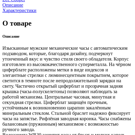
Описание
Характеристики
О товаре
Описание
Изысканные мужские механические часы с автоматическим
подзаводом, которые, благодаря дизайну, подчеркнут
утонченный вкус и чувство стиля своего обладателя. Корпус
изготовлен из высококачественного суперметалла. На чёрном
циферблате расположены метки в виде индексов и
элегантные стрелки с люминесцентным покрытием, которое
светится в темноте после непродолжительной зарядки на
свету. Частично открытый циферблат и прозрачная задняя
крышка (часы-полускелетоны) позволяют наблюдать за
работой механизма. Центральные часовая, минутная и
секундная стрелки. Циферблат защищён прочным,
устойчивым к возникновению царапин закалённым
минеральным стеклом. Стальной браслет надежно фиксирует
часы на запястье. Рифлёная заводная коронка. Часы снабжены
балансовым (пружинным) механизмом с возможностью
ручного завода.
Водозащита WR30 защитит часы от брызг и мелких капель