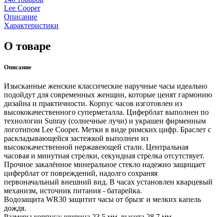
Lee Cooper
Описание
Характеристики
О товаре
Описание
Изысканные женские классические наручные часы идеально
подойдут для современных женщин, которые ценят гармонию
дизайна и практичности. Корпус часов изготовлен из
высококачественного суперметалла. Циферблат выполнен по
технологии Sunray (солнечные лучи) и украшен фирменным
логотипом Lee Cooper. Метки в виде римских цифр. Браслет с
раскладывающейся застежкой выполнен из
высококачественной нержавеющей стали. Центральная
часовая и минутная стрелки, секундная стрелка отсутствует.
Прочное закалённое минеральное стекло надежно защищает
циферблат от повреждений, надолго сохраняя
первоначальный внешний вид. В часах установлен кварцевый
механизм, источник питания - батарейка.
Водозащита WR30 защитит часы от брызг и мелких капель
дождя.
Размеры корпуса: ширина 23,5 мм, высота 28,7 мм.