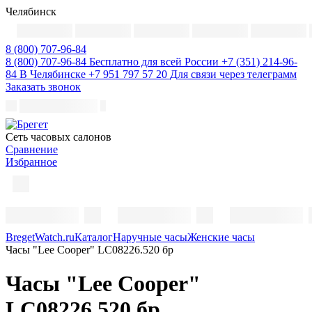
Челябинск
8 (800) 707-96-84
8 (800) 707-96-84
Бесплатно для всей России
+7 (351) 214-96-
84
В Челябинске
+7 951 797 57 20
Для связи через телеграмм
Заказать звонок
Cеть часовых салонов
Сравнение
Избранное
BregetWatch.ru
Каталог
Наручные часы
Женские часы
Часы "Lee Cooper" LC08226.520 бр
Часы "Lee Cooper"
LC08226.520 бр