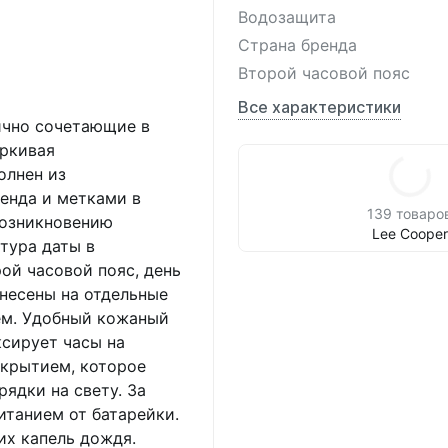
Водозащита
Страна бренда
Второй часовой пояс
Все характеристики
ично сочетающие в
еркивая
олнен из
енда и метками в
139 товаро
возникновению
Lee Cooper
тура даты в
ой часовой пояс, день
ынесены на отдельные
ем. Удобный кожаный
сирует часы на
окрытием, которое
ядки на свету. За
итанием от батарейки.
их капель дождя.