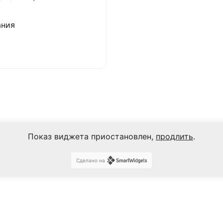
ания
Показ виджета приостановлен,
продлить
.
Сделано на