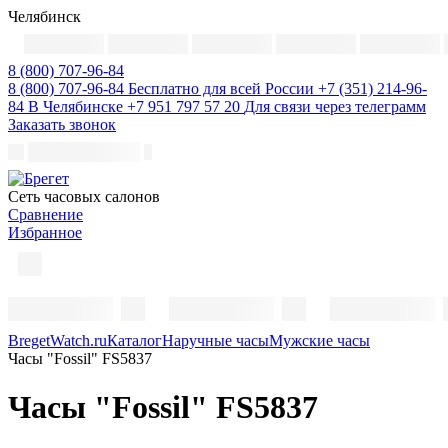
Челябинск
8 (800) 707-96-84
8 (800) 707-96-84
Бесплатно для всей России
+7 (351) 214-96-
84
В Челябинске
+7 951 797 57 20
Для связи через телеграмм
Заказать звонок
Cеть часовых салонов
Сравнение
Избранное
BregetWatch.ru
Каталог
Наручные часы
Мужские часы
Часы "Fossil" FS5837
Часы "Fossil" FS5837