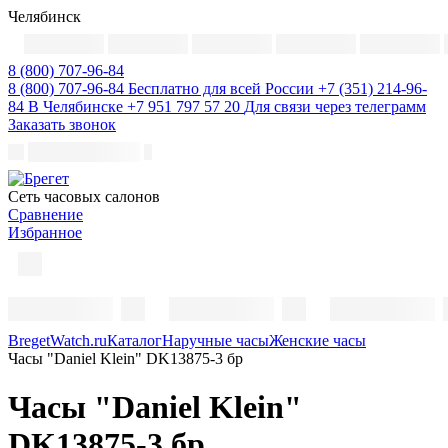
Челябинск
8 (800) 707-96-84
8 (800) 707-96-84
Бесплатно для всей России
+7 (351) 214-96-
84
В Челябинске
+7 951 797 57 20
Для связи через телеграмм
Заказать звонок
Cеть часовых салонов
Сравнение
Избранное
BregetWatch.ru
Каталог
Наручные часы
Женские часы
Часы "Daniel Klein" DK13875-3 бр
Часы "Daniel Klein"
DK13875-3 бр