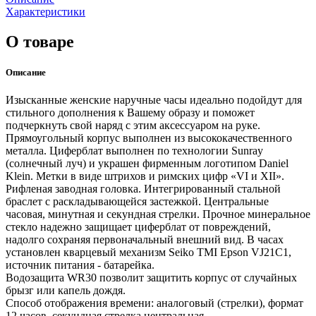
Характеристики
О товаре
Описание
Изысканные женские наручные часы идеально подойдут для
стильного дополнения к Вашему образу и поможет
подчеркнуть свой наряд с этим аксессуаром на руке.
Прямоугольный корпус выполнен из высококачественного
металла. Циферблат выполнен по технологии Sunray
(солнечный луч) и украшен фирменным логотипом Daniel
Klein. Метки в виде штрихов и римских цифр «VI и XII».
Рифленая заводная головка. Интегрированный стальной
браслет с раскладывающейся застежкой. Центральные
часовая, минутная и секундная стрелки. Прочное минеральное
стекло надежно защищает циферблат от повреждений,
надолго сохраняя первоначальный внешний вид. В часах
установлен кварцевый механизм Seiko TMI Epson VJ21C1,
источник питания - батарейка.
Водозащита WR30 позволит защитить корпус от случайных
брызг или капель дождя.
Способ отображения времени: аналоговый (стрелки), формат
12 часов, секундная стрелка центральная.