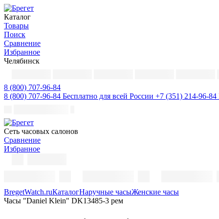
Каталог
Товары
Поиск
Сравнение
Избранное
Челябинск
8 (800) 707-96-84
8 (800) 707-96-84
Бесплатно для всей России
+7 (351) 214-96-84
Cеть часовых салонов
Сравнение
Избранное
BregetWatch.ru
Каталог
Наручные часы
Женские часы
Часы "Daniel Klein" DK13485-3 рем