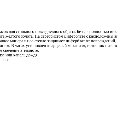
сов для стильного повседневного образа. Безель полностью ин
ета жёлтого золота. На серебристом циферблате с расположены з
рочное минеральное стекло защищает циферблат от повреждений
ипом. В часах установлен кварцевый механизм, источник питания
 свечение в темноте.
зг или капель дождя.
 часов.