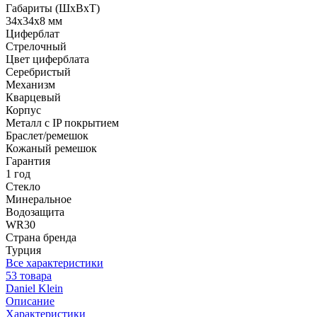
Габариты (ШхВхТ)
34x34x8 мм
Циферблат
Стрелочный
Цвет циферблата
Серебристый
Механизм
Кварцевый
Корпус
Металл с IP покрытием
Браслет/ремешок
Кожаный ремешок
Гарантия
1 год
Стекло
Минеральное
Водозащита
WR30
Страна бренда
Турция
Все характеристики
53 товара
Daniel Klein
Описание
Характеристики