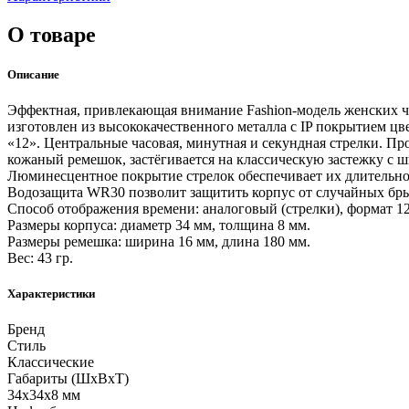
О товаре
Описание
Эффектная, привлекающая внимание Fashion-модель женских ча
изготовлен из высококачественного металла с IP покрытием цв
«12». Центральные часовая, минутная и секундная стрелки. П
кожаный ремешок, застёгивается на классическую застежку с ш
Люминесцентное покрытие стрелок обеспечивает их длительное
Водозащита WR30 позволит защитить корпус от случайных бры
Способ отображения времени: аналоговый (стрелки), формат 12
Размеры корпуса: диаметр 34 мм, толщина 8 мм.
Размеры ремешка: ширина 16 мм, длина 180 мм.
Вес: 43 гр.
Характеристики
Бренд
Стиль
Классические
Габариты (ШхВхТ)
34x34x8 мм