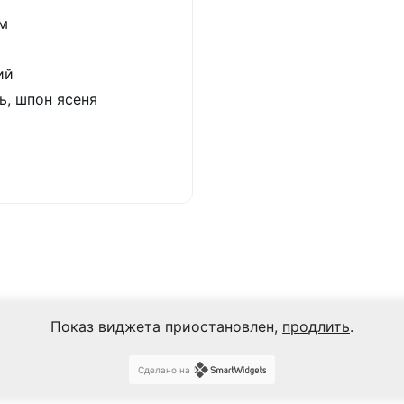
м
ий
ь, шпон ясеня
Показ виджета приостановлен,
продлить
.
Сделано на