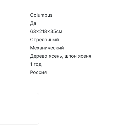
Columbus
Да
63x218x35см
Стрелочный
Механический
Дерево ясень, шпон ясеня
1 год
Россия