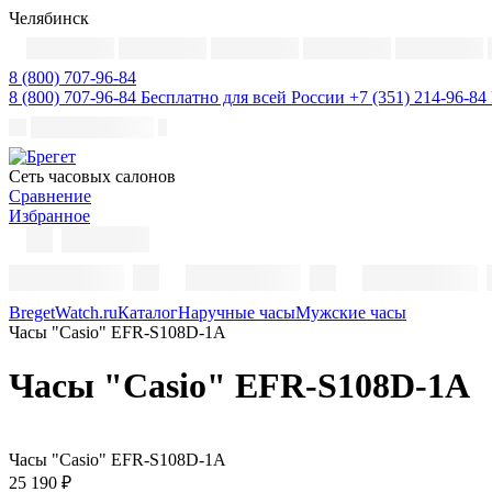
Челябинск
8 (800) 707-96-84
8 (800) 707-96-84
Бесплатно для всей России
+7 (351) 214-96-84
Cеть часовых салонов
Сравнение
Избранное
BregetWatch.ru
Каталог
Наручные часы
Мужские часы
Часы "Casio" EFR-S108D-1A
Часы "Casio" EFR-S108D-1A
Часы "Casio" EFR-S108D-1A
25 190 ₽