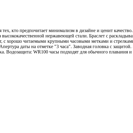
я тех, кто предпочитает минимализм в дизайне и ценит качество
из высококачественной нержавеющей стали. Браслет с расклады
т, с хорошо читаемыми крупными часовыми метками и стрелка
Апертура даты на отметке "3 часа". Заводная головка с защитой
а. Водозащита: WR100 часы подходят для обычного плавания и к