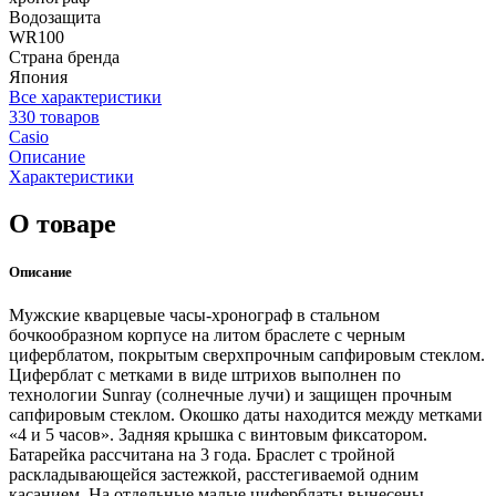
Водозащита
WR100
Страна бренда
Япония
Все характеристики
330 товаров
Casio
Описание
Характеристики
О товаре
Описание
Мужские кварцевые часы-хронограф в стальном
бочкообразном корпусе на литом браслете с черным
циферблатом, покрытым сверхпрочным сапфировым стеклом.
Циферблат с метками в виде штрихов выполнен по
технологии Sunray (солнечные лучи) и защищен прочным
сапфировым стеклом. Окошко даты находится между метками
«4 и 5 часов». Задняя крышка с винтовым фиксатором.
Батарейка рассчитана на 3 года. Браслет с тройной
раскладывающейся застежкой, расстегиваемой одним
касанием. На отдельные малые циферблаты вынесены