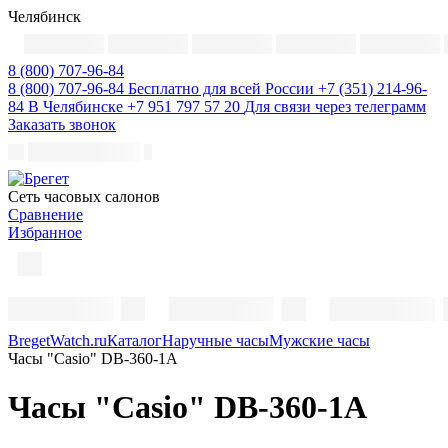
Челябинск
8 (800) 707-96-84
8 (800) 707-96-84
Бесплатно для всей России
+7 (351) 214-96-
84
В Челябинске
+7 951 797 57 20
Для связи через телеграмм
Заказать звонок
Cеть часовых салонов
Сравнение
Избранное
BregetWatch.ru
Каталог
Наручные часы
Мужские часы
Часы "Casio" DB-360-1А
Часы "Casio" DB-360-1А