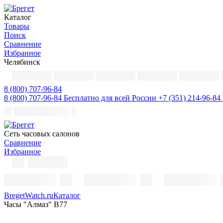
Каталог
Товары
Поиск
Сравнение
Избранное
Челябинск
8 (800) 707-96-84
8 (800) 707-96-84
Бесплатно для всей России
+7 (351) 214-96-84
Cеть часовых салонов
Сравнение
Избранное
BregetWatch.ru
Каталог
Часы "Алмаз" В77