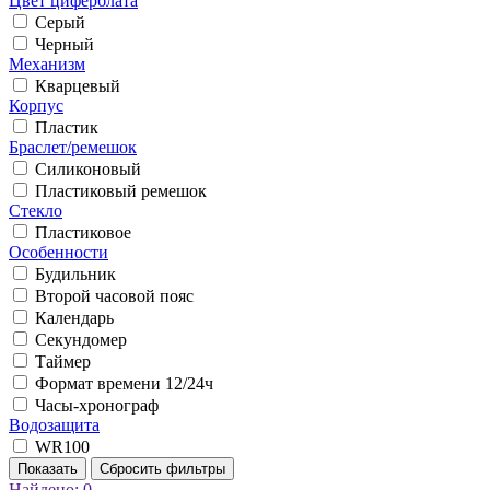
Цвет циферблата
Серый
Черный
Механизм
Кварцевый
Корпус
Пластик
Браслет/ремешок
Силиконовый
Пластиковый ремешок
Стекло
Пластиковое
Особенности
Будильник
Второй часовой пояс
Календарь
Секундомер
Таймер
Формат времени 12/24ч
Часы-хронограф
Водозащита
WR100
Показать
Сбросить фильтры
Найдено:
0