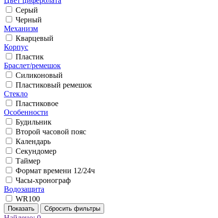
Цвет циферблата
Серый
Черный
Механизм
Кварцевый
Корпус
Пластик
Браслет/ремешок
Силиконовый
Пластиковый ремешок
Стекло
Пластиковое
Особенности
Будильник
Второй часовой пояс
Календарь
Секундомер
Таймер
Формат времени 12/24ч
Часы-хронограф
Водозащита
WR100
Показать
Сбросить фильтры
Найдено:
0