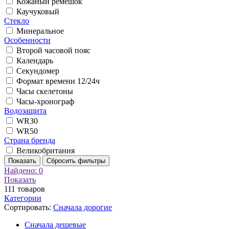
Кожаный ремешок
Каучуковый
Стекло
Минеральное
Особенности
Второй часовой пояс
Календарь
Секундомер
Формат времени 12/24ч
Часы скелетоны
Часы-хронограф
Водозащита
WR30
WR50
Страна бренда
Великобритания
Показать
Сбросить фильтры
Найдено:
0
Показать
111
товаров
Категории
Сортировать:
Cначала дорогие
Cначала дешевые