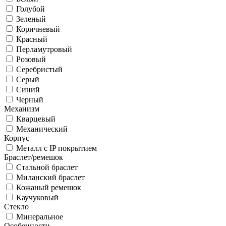
Голубой
Зеленый
Коричневый
Красный
Перламутровый
Розовый
Серебристый
Серый
Синий
Черный
Механизм
Кварцевый
Механический
Корпус
Металл с IP покрытием
Браслет/ремешок
Стальной браслет
Миланский браслет
Кожаный ремешок
Каучуковый
Стекло
Минеральное
Особенности