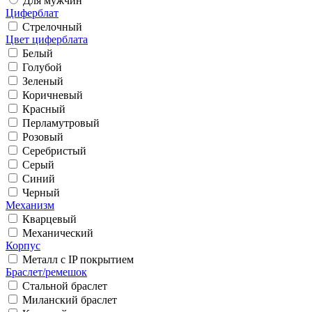
Для мужчин
Циферблат
Стрелочный
Цвет циферблата
Белый
Голубой
Зеленый
Коричневый
Красный
Перламутровый
Розовый
Серебристый
Серый
Синий
Черный
Механизм
Кварцевый
Механический
Корпус
Металл с IP покрытием
Браслет/ремешок
Стальной браслет
Миланский браслет