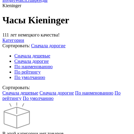
BregetWatch.ru
Бренды
Kieninger
Часы Kieninger
111 лет немецкого качества!
Категории
Сортировать:
Cначала дорогие
Cначала дешевые
Cначала дорогие
По наименованию
По рейтингу
По умолчанию
Сортировать:
Cначала дешевые
Cначала дорогие
По наименованию
По
рейтингу
По умолчанию
В этой категории нет товаров